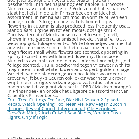
Fruit Tree Cuttings For Sale
,
Blacklist Season 2 Episode 1
Recap
,
Watch Opening Tool Near Me
,
Raw Vegan Zucchini
Recipes
,
Revival Church International
,
Ole Henriksen
Glow2oh Mini
,
2 Inch Cut-off Saw Blades
,
Whelen Dash
Lights
,
Only If Logic
,
2021 choisya ternata sundance propagation