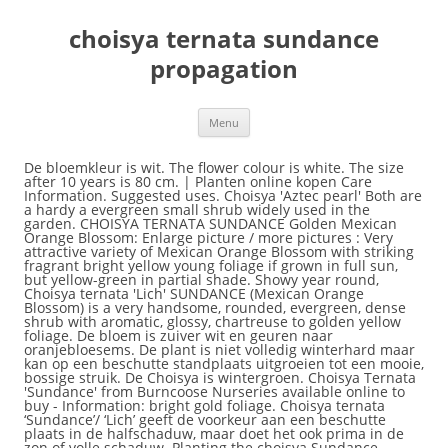
choisya ternata sundance
propagation
Menu
De bloemkleur is wit. The flower colour is white. The size after 10 years is 80 cm. | Planten online kopen Care Information. Suggested uses. Choisya 'Aztec pearl' Both are a hardy a evergreen small shrub widely used in the garden. CHOISYA TERNATA SUNDANCE Golden Mexican Orange Blossom: Enlarge picture / more pictures : Very attractive variety of Mexican Orange Blossom with striking fragrant bright yellow young foliage if grown in full sun, but yellow-green in partial shade. Showy year round, Choisya ternata 'Lich' SUNDANCE (Mexican Orange Blossom) is a very handsome, rounded, evergreen, dense shrub with aromatic, glossy, chartreuse to golden yellow foliage. De bloem is zuiver wit en geuren naar oranjebloesems. De plant is niet volledig winterhard maar kan op een beschutte standplaats uitgroeien tot een mooie, bossige struik. De Choisya is wintergroen. Choisya Ternata 'Sundance' from Burncoose Nurseries available online to buy - Information: bright gold foliage. Choisya ternata ‘Sundance’/ ‘Lich’ geeft de voorkeur aan een beschutte plaats in de halfschaduw, maar doet het ook prima in de zon of volle schaduw. Planting the choisya Sundance Choisya ternata ‘Sundance’ PBR (Mexican orange). Snoeien kan in het najaar om mooi in vorm te blijven. Soms volgt in het najaar nog een nabloei. Choisya ternata, commonly known as Mexican orange or Mexican orange blossom, is a compact, rounded, evergreen shrub of the rue family that typically matures to 4-8’ tall and as wide.It is native to the southwestern U.S. (Texas, New Mexico and Arizona) and most of Mexico. De bloeiperiode is mei. Choisya ternata 'Sundance' - This variety has been available for many years and it also produces masses of flowers in late April to late May however not quite as many as Choisya ternata. Plant deze zomerbloeiende struik op een goed doorlatende grond en beschutte plaats in de tuin, beschermd tegen vriesweer. The second flush in autumn is also produced less frequently. Choisya ternata does not require regular pruning however as they begin to approach their maximum height and width of approximately 2 metres, they can overshadow smaller species and extend out from the borders onto paths and walkways. Choisya ternata 'Lich' (SUNDANCE) geelbladige Choisya beschutte plaats en lichte schaduw Vermeerdering zondr licentie niet toegestaan De hoogte na 10 jaar is 80 cm. Wilt u meer informatie ontvangen of tips over deze Choisya ternata Sundance? Deze plant is matig winterhard. The white flowers are scented, appearing in spring (sometimes with limited repeat flowering in autumn). Grow in well-drained soil in full sun. Choisya ternata is an evergreen shrub, growing up to 3 m (10 ft) in height. Choisya ternata Sundance is een mooie wintergroene sierheester. Its leaves have three leaflets and are aromatic. The choisya Sundance amazes in early spring with its magnificent small white flowers and superb golden yellow foliage. Grow in well-drained soil in full sun. This plant is mostly hardy. Choisya ternata 'Sundance' is bij het uitlopen van de bladeren goudgeel van kleur, later in het jaar worden ze geelgroen. De Choisya ternata Sundance is ook wel bekend als Choisya. Choisya ternata 'Lich' bloeit in de periode april-mei met witte stervormige bloemetjes. Bezoek onze online webshop of winkel in Prinsenbeek en ontdek het uitgebreide assortiment van GroenRijk Schalk Prinsenbeek. Choisya ternata ‘Sundance’ (Mexican orange blossom ‘Sundance’) will reach a height of 2.5m and a spread of 2.5m after 10-20 years. Bestel Choisya ternata SUNDANCE (P19 cm H25 cm) online bij FlorAccess. Location of the plant shown in the first picture : Kwekerij PlantenTuin Esveld. Choisya ternata 'Lich' (SUNDANCE) online bestellen Met zorg gekweekt Rechtstreeks van de boomkweker Deskundig advies Meer dan 9000 plantensoorten Ze zijn leerachtig en hebben een aromatische geur. Choisya ternata originates from Mexico. Choisya ternata 'Sundance' CHOY-zee-ah ter-NAY-tah Audio ‘Sundance’ Mexican orange blossom is an evergreen, compact shrub with white, fragrant flowers borne in late spring, and again in late summer and autumn. Deze Rutaceae heeft een maximale hoogt van ongeveer 100 centimeter. Synoniemen :Choisya ternata ´Brica´, ´Moonsleeper´en 'Lich'Choisya ternata 'Sundance' is bij het uitlopen van de bladen goudgeel van kleur, later in het jaar worden ze geelgroen.Ze zijn leerachtig en hebben een aromatische geur.De bloem is zuiver wit en geuren naar oranjebloesems. City, Drought Tolerant, Low Maintenance, Wallside and trellises. Hij bloeit met witte bloemetjes van mei tot augustus en soms komt er in het najaar nog een nabloei. De plant is redelijk winterhard zolang de standplaats beschut is. Ternata betekent per drie: de bladeren staan altijd in groepjes van 3. Date taken : 03.06.2017. Choisya ternata ‘Sundance’ Choisya ternata ‘Sundance’ 50-60 / C10 De Choisya ternata 'Sundance' kan ongeveer 2 meter hoog worden en is erg compact. Distribution and habitat. Bears glossy yellow-green, aromatic leaves, each with 3 long, oblong leaflets. Breedte 1.5 mBlad Afhankelijk van de soort. Deze Rutaceae heeft een maximale hoogtevan ongeveer 100 centimeter. Er kan dan een flink deel afgehaald worden, maar wel is het nodig de plant dan wat extra mest te geven. Cultivation. Choisya ternata ,ook wel glansmispel of mexicaanse oranjebloesem genoemd, is een uit mexico afkomstige groenblijvende struik met goudgele bladeren en geurende witte bloemen in de maand mei en soms nog eens extra in de herfst. EvergreenWhite Levering in Europa Gegarandeerd topkwaliteit Beoordeling: 4,9 / 5 Ook geschikt als kuipplant. Wil je meer informatie ontvangen of tips over deze Choisya ternata Sundance? Choisya ternata houdt van voedzame, humusrijke grond die liefst zuur moet zijn (in ieder geval geen kalkrijke grond) en groeit liefst zo beschut mogelijk: niet op het oosten, waar koude winterwind en ochtendzon verwoestend kunnen werken, maar in de volle zon voor een zuidmuur, liefst in een patio of andere ruimte met maximale bescherming tegen de elementen. www.gardenville.tv Medium shrub with gold foliage and scented flowers in late spring early summer. Exposure – part sun and shade Choisya ternata 'Lich' is een geelbladige varieteit van de wintergroene groenbladige Choisya ternata. Je bent van harte welkom in ons tuincentrum. De Choisya ternata Sundance is ook wel bekend als Choisya. Suggested uses. Voor professionals. De Choisya ternata 'Sundance' staat het liefst in de volle zon of half schaduw. Choisya x dewitteana 'Goldfingers' Glansmispel, Mexic ... Vanaf € 11,05. Bent u op zoek naar Choisya ternata 'Brica' (sundance)? Wanneer men de bladeren enigzins kneust ontstaat een sterke citrusgeur waaraan de plant zijn nederlandse naam te danken heeft : mexicaanse oranjebloesem.choisya … Aanbevolen aantal per vierkante meter : 3. Bloeit in het voorjaar met geurende witte bloemen. Pot-grown shrubs can be planted at any time of the year as long as the soil is not waterlogged or frozen. Choisya Choisia ternata 'Sundance® Lich'Naam ChoisyaNederlandse naam (Mexicaanse oranjebloesem)Familie RutaceaeHerkomst Usa, MexicoCategorie Heesters. A profusion of fragrant, star-shaped, pure white flowers bloom from late spring to early summer and often intermittently throughout the summer and/or in the fall. Choisya ternata, ook wel glansmispel of mexicaanse oranjebloesem genoemd, is een uit mexico afkomstige groenblijvende struik met geurende witte bloemen in de maand mei en soms nog eens extra in de herfst. Choisya ternata 'Sundance' can be grown in full sun, but opt for an area of light or dappled shade to ensure the leaves retain the best of their colour. Showy year round, Choisya ternata 'Lich' SUNDANCE (Mexican Orange Blossom) is a very handsome, rounded, evergreen, dense shrub with aromatic, glossy, chartreuse to golden yellow foliage. Noteworthy Characteristics. In summary, what you need to know: Last name: Choisya ternata Sundance Family: Rutaceae Type: Shrub Height: 1 to 2 m. Exposure: Partial shade and shade Foliage: Persistent -Flowering: April to June. Akebia / klimbes / schijnaugurk,... Akebia - Akebia quinata snoeien - klimbes, schijnaugurk - geurende klimplant in … Wanneer men de bladeren enigszins kneust ontstaat een sterke citrusgeur waaraan de plant zijn nederlandse naam te danken heeft : mexicaanse oranjebloesem.choisya houdt van een … - Choisya ternata ´Lich´ - Choisya ternata ´Brica´ - Choisya ternata ´Moonsleeper´ - Choisya ternata ´Sundance´ De witte bloemen die verschijnen van mei tot juni geuren lekker. A profusion of fragrant, star-shaped, pure white flowers bloom from late spring to early summer and often intermittently throughout the summer and/or in the fall. Sweetly scented star-like flowers in late spring with a further flush of flowers in late summer. Choisya ternata 'Sundance' (Mexican orange blossom 'Sundance') will reach a height of 2.5m and a spread of 2.5m after 10-20 years. Bladhoudend.Hoogte tot 2m. City, Drought Tolerant, Low Maintenance, Wallside and trellises. Choisya ternata ‘Sundance’ is is a true marvel at the beginning of spring with its magnificent small white flowers and its superior golden yellow foliage.. Key Choisya Ternata Sundance facts. De bloemen verspreiden een heerlijke geur in de tuin. De groenblijvende heester Chosisya ternata (Mexicaanse oranjebloesem) heeft donkergroen, glimmend blad. Name – Choisya ternata ‘Sundance’ Family – Rutaceae (Rue family) Type – shrub Height – 3 to 6 ½ feet (1 to 2 meters). Propagation Propagation is easy by taking softwood cuttings in late spring, semi hardwood cuttings in fall are also suitable, best wintered in a cold frame. De bladeren geuren ook lekker waarneer u erover wrijft. Choisya Ternata 'Sundance' Glansmispel, Oranj ... Vanaf € 10,05. webshop. in een zurige, voedzame goed waterdoorlatende bodem voelt deze plant zich het beste thuis. Cultivation. Propagation without a licence not permitted. Star-shaped, white, fragrant flowers grow … Choisya ternata 'Sun