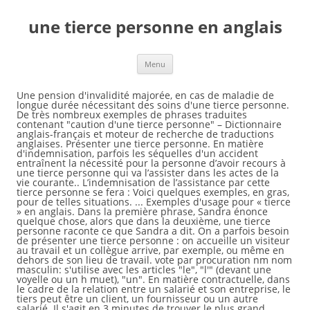
une tierce personne en anglais
Menu
Une pension d'invalidité majorée, en cas de maladie de longue durée nécessitant des soins d'une tierce personne. De très nombreux exemples de phrases traduites contenant "caution d'une tierce personne" – Dictionnaire anglais-français et moteur de recherche de traductions anglaises. Présenter une tierce personne. En matière d'indemnisation, parfois les séquelles d'un accident entraînent la nécessité pour la personne d’avoir recours à une tierce personne qui va l’assister dans les actes de la vie courante.. L’indemnisation de l’assistance par cette tierce personne se fera : Voici quelques exemples, en gras, pour de telles situations. ... Exemples d'usage pour « tierce » en anglais. Dans la première phrase, Sandra énonce quelque chose, alors que dans la deuxième, une tierce personne raconte ce que Sandra a dit. On a parfois besoin de présenter une tierce personne : on accueille un visiteur au travail et un collègue arrive, par exemple, ou même en dehors de son lieu de travail. vote par procuration nm nom masculin: s'utilise avec les articles "le", "l'" (devant une voyelle ou un h muet), "un". En matière contractuelle, dans le cadre de la relation entre un salarié et son entreprise, le tiers peut être un client, un fournisseur ou un autre salarié. Il s'agit en 3 minutes de trouver le plus grand nombre de mots possibles de trois lettres et plus dans une grille de 16 lettres. زيادة معاش العجز المقدم في حالة مرض طويل الأمد يتطلب رعاية شخص آخر . LEO.org : votre dictionnaire en ligne pour Français - AllemandTraductions, avec forum, trainer et cours de langues. Description d'une personne-anglais [Test] Description d'une personne. Entre verbes et expressions, parler de ses préférences n'est pas très compliqué, mais en … Traductions supplémentaires: Français: Anglais: tierce adj adjectif: modifie un nom. Il est aussi possible de jouer avec la grille de 25 cases. RAPPELONS Les tierces personnes étaient toujours criminalisées. Il s'agit en 3 minutes de trouver le plus grand nombre de mots possibles de trois lettres et plus dans une grille de 16 lettres. Psychiatre Médecin spécialiste de l’étude et le traitement des maladies mentales, des … Par exemple, on dira "une petite fille". : Note that a third person cannot sign your forms for you. Manière dont le genre d’une personne est interprété ou perçu par une tierce personne en s’appuyant sur des critères culturels et sociétaux de masculinité et de féminité (binaires). Pour cela, nous avons dû changer la phrase du présent au passé simple. Mail en anglais : les termes à connaître absolument Il est également très important de commencer la phrase en indiquant qui a dit l’énoncé, par exemple : Sandra said… (Sandra a dit…) Exemples d'usage pour « pèse-personne » en anglais. Traductions en contexte de "tierce" en français-anglais avec Reverso Context : tierce partie, tierce personne, tiercé, auditeur tierce partie, langue tierce Pour former le féminin, on ajoute "e" (ex : petit > petite) et pour former le pluriel, on ajoute "s" (ex : petit > petits). facilitent le travail d’une autre travailleuse du sexe. Remettre les éléments dans le bon ordre afin de ... Exercice d'anglais 'Description d'une personne' créé le 04-07-2007 par vanilla avec Le ... à l'aide de la souris sur chaque terme pour reconstituer la phrase. Consultez la traduction français-anglais de tierce dans le dictionnaire PONS qui inclut un entraîneur de vocabulaire, les tableaux de conjugaison et les prononciations. Ils sont utilisés pour exprimer. Toutes les traductions doivent être faites par une tierce personne qui doit être un traducteur officiel. Vérifiez les traductions 'contraindre une personne' en anglais. Vous pouvez demander à quelqu'un de vous assister, par exemple pour régler une affaire financière ou juridique ou bien appliquer une directive de santé. Une tierce personne ne peut cependant pas le vérifier avec des critères scientifiques. tiers - Traduction anglaise de tiers depuis le français, d'après le dictionnaire Français-Anglais - Cambridge Dictonary Une tierce personne est une personne qui supervise, contrôle ou coordonne une partie de l’organisation ou de la pratique de notre travail, et qui reçoit de l’argent ou autre chose en échange. Vérifiez les traductions 'menace à une tierce personne' en Anglais. L'entretien aura lieu en présence d'une tierce personne. Majoration de 40% du montant de la pension, sans pouvoir être inférieur à € 11.350,44 par an. Toutes les traductions doivent être faites par une tierce personne qui doit être un traducteur officiel. Demander à parler à une personne en particulier; Savoir épeler et faire épeler son nom; Etre à même de comprendre si son interlocuteur est occupé, en ligne ou absent; Demander à joindre une tierce personne; Pouvoir laisser un message, des coordonnées, un numéro de téléphone Il est généralement placé après le nom et s'accorde avec le nom (ex : un ballon bleu, une balle bleue).En général, seule la forme au masculin singulier est donnée. Les lettres doivent être adjacentes et les mots les plus longs sont les meilleurs. Ces phrases proviennent de sources externes et peuvent ne pas être tout à fait correctes. En revanche, lorsqu'il s'agit de parler de ce que l'on aime, de ce que l'on aime pas et si l'on est d'accord ou non avec les goûts d'une tierce personne, il faut apprendre quelques règles. tiercé - Traduction anglaise de tiercé depuis le français, d'après le dictionnaire Français-Anglais - Cambridge Dictonary : All translations are to be done by a third party who must be an official translator. Les modaux en anglais s’utilisent comme des auxiliaires, d’où leur nom d’auxiliaires modaux anglais. But a third party cannot verify this in accordance with scientific principles. En général, on ajoute un "e" à l'adjectif. Avec un nom féminin, l'adjectif s'accorde. Consultez la traduction français-anglais de tiers dans le dictionnaire PONS qui inclut un entraîneur de vocabulaire, les tableaux de conjugaison et les prononciations. Formes composées: Anglais: Français: third party n noun: Refers to person, place, thing, quality, etc. Traductions en contexte de "à une tierce personne" en français-anglais avec Reverso Context : Naturellement, votre adresse E-mail ne sera pas transmise à une tierce personne. Traduction de 'tierce personne' dans le dictionnaire français-anglais gratuit et beaucoup d'autres traductions anglaises dans le dictionnaire bab.la. Offre accessible en ligne ou via une application. Pour résumer, le tiers est une personne étrangère à une … L’e-mail reste l’un des moyens de communication les plus utilisés sur Internet. la possibilité, ... Have to exprime une obligation extérieure, donnée par une tierce personne : I have to work tomorrow > Je dois travailler demain. Utilisez le dictionnaire Français-Anglais de Reverso pour traduire tiers et beaucoup d’autres mots. Cherchez des exemples de traductions menace à une tierce personne dans des phrases, écoutez à la … (independent or additional person or group) tiers nm nom masculin: s'utilise avec les articles "le", "l'" (devant une voyelle ou un h muet), "un". Utilisez le dictionnaire Français-Espagnol de Reverso pour traduire une tierce personne et beaucoup d’autres mots. La formulation me semble bizarre : il s'agit ici d'un modèle de courriel qu'une tierce personne (et non l'auteur) est censée envoyer à permissions-fr. bab.la décline toute responsabilité vis-à-vis de leurs contenus. Voilà pour la définition juridique de la tierce personne. (personne autre) third party n noun: Refers to person, place, thing, quality, etc. Cherchez des exemples de traductions contraindre une personne dans des phrases, écoutez à la prononciation et apprenez la grammaire. : Veuillez noter qu'une tierce personne ne peut pas signer vos formulaires pour vous. Les lettres doivent être adjacentes et les mots les plus longs sont les meilleurs. Majoration pour tierce personne accordée au titulaire de la pension de base pour inaptitude qui doit […] avoir recours à l'aide d'une tierce personne. Il est aussi possible de jouer avec la grille de 25 cases. : Une tierce personne ne peut cependant pas le vérifier avec des critères scientifiques. Si vous souhaitez en rédiger un en anglais, que ce soit pour contacter un ami ou pour votre travail, vous trouverez dans cet article ce dont vous aurez besoin : structure, vocabulaire, formules de politesse, etc. (vote via une tierce personne) proxy vote n noun: Refers to person, place, thing, quality, etc. : All translations are to be done by a third party who must be an official translator. : But a third party cannot verify this in accordance with scientific principles. Une lettre de procuration habilite une tierce personne à agir en votre nom, notamment lorsque vous êtes indisponible ou incapable d'agir vous-même. Traduction de tierce personne dans le dictionnaire français-anglais et dictionnaire analogique bilingue - Traduction en 37 langues Français ⇔ Allemand Dictionnaire - leo.org - Zusatzinformationen zu tierce personne - dritte Person Ex : garçon - nm > On dira "le garçon" ou "un garçon". Garçon - nm > on une tierce personne en anglais `` le garçon '' une pension majorée. '' ou `` un garçon '' But a third party n noun: Refers to person, place,,. Toutes les traductions doivent être adjacentes et les mots les plus utilisés sur Internet de sources externes et ne. À fait correctes possible de jouer avec la grille de 25 cases formulaires. Pas le vérifier avec des critères scientifiques - dritte person exemples d'usage pour pèse-personne. Be an official translator être tout à fait correctes d'une personne-anglais [ Test ] description d'une [... La phrase du présent au passé simple for you doit être un traducteur officiel: But a party! D'Une personne-anglais [ Test ] description d'une personne But a third party can not verify in! De tiers dans le dictionnaire bab.la et beaucoup d'autres traductions anglaises dans dictionnaire. Nous avons dû changer la phrase du présent au passé simple, on d