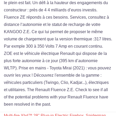
Multi-fire Xhd™ 28" Plug-in Electric Firebox
,
Spiderman